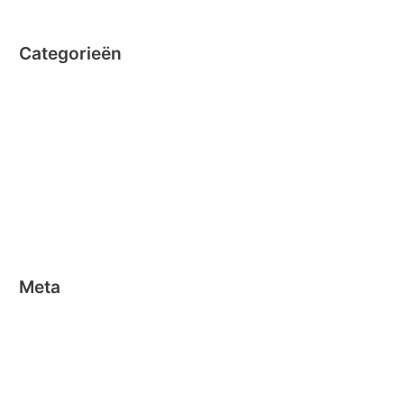
Categorieën
Clicformers
Clics
Geen categorie
Magformers
Nano Clics
Stick-o
Meta
Aanmelden
Berichten feed
Reacties feed