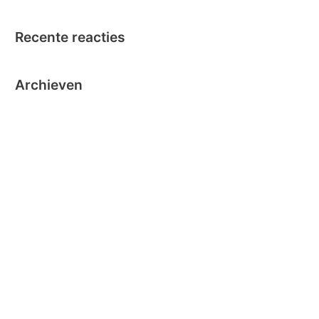
Recente reacties
Archieven
oktober 2024
september 2024
november 2020
oktober 2019
oktober 2018
juni 2018
mei 2018
maart 2018
december 2016
november 2016