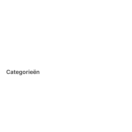
november 2014
oktober 2014
september 2014
augustus 2014
juli 2014
juni 2014
Categorieën
Clicformers
Clics
Geen categorie
Magformers
Nano Clics
Stick-o