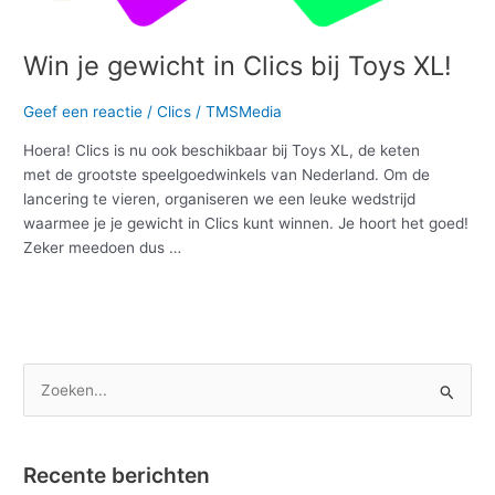
Clics
bij
Toys
Win je gewicht in Clics bij Toys XL!
XL!
Geef een reactie
/
Clics
/
TMSMedia
Hoera! Clics is nu ook beschikbaar bij Toys XL, de keten
met de grootste speelgoedwinkels van Nederland. Om de
lancering te vieren, organiseren we een leuke wedstrijd
waarmee je je gewicht in Clics kunt winnen. Je hoort het goed!
Zeker meedoen dus …
Meer lezen »
Z
o
e
Recente berichten
k