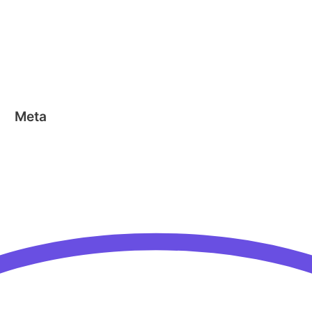
Geen categorie
Magformers
Nano Clics
Stick-o
Meta
Aanmelden
Berichten feed
Reacties feed
WordPress.org