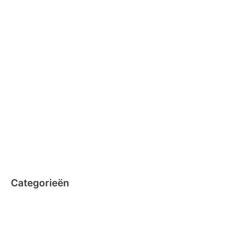
februari 2016
januari 2016
februari 2015
december 2014
november 2014
oktober 2014
september 2014
augustus 2014
juli 2014
juni 2014
Categorieën
Clicformers
Clics