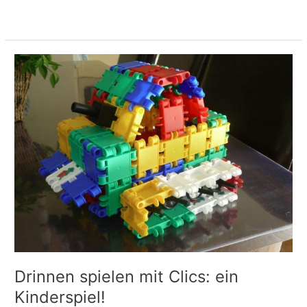
Meer lezen »
Drinnen
spielen
mit
Clics:
ein
Kinderspiel!
Drinnen spielen mit Clics: ein
Kinderspiel!