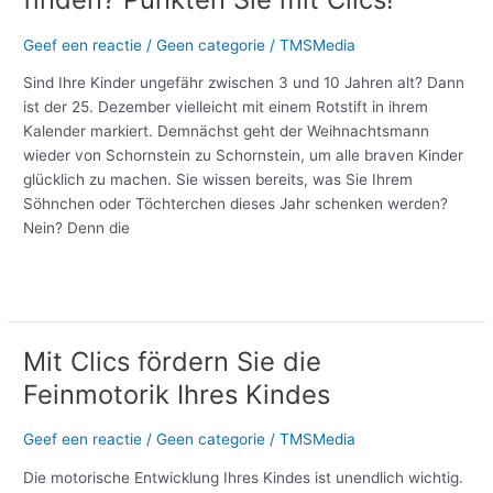
Geef een reactie
/
Geen categorie
/
TMSMedia
Sind Ihre Kinder ungefähr zwischen 3 und 10 Jahren alt? Dann
ist der 25. Dezember vielleicht mit einem Rotstift in ihrem
Kalender markiert. Demnächst geht der Weihnachtsmann
wieder von Schornstein zu Schornstein, um alle braven Kinder
glücklich zu machen. Sie wissen bereits, was Sie Ihrem
Söhnchen oder Töchterchen dieses Jahr schenken werden?
Nein? Denn die
Meer lezen »
Mit Clics fördern Sie die
Mit
Clics
Feinmotorik Ihres Kindes
fördern
Sie
Geef een reactie
/
Geen categorie
/
TMSMedia
die
Feinmotorik
Die motorische Entwicklung Ihres Kindes ist unendlich wichtig.