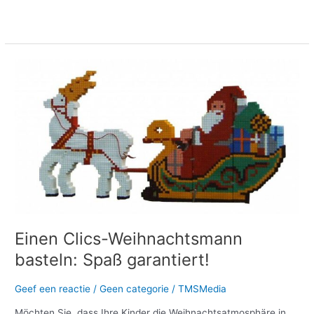
Meer lezen »
Einen
Clics-
Weihnachtsmann
basteln:
Spaß
garantiert!
Einen Clics-Weihnachtsmann
basteln: Spaß garantiert!
Geef een reactie
/
Geen categorie
/
TMSMedia
Möchten Sie, dass Ihre Kinder die Weihnachtsatmosphäre in