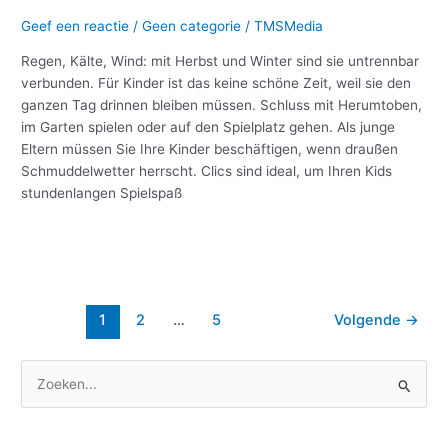
Geef een reactie
/
Geen categorie
/
TMSMedia
Regen, Kälte, Wind: mit Herbst und Winter sind sie untrennbar
verbunden. Für Kinder ist das keine schöne Zeit, weil sie den
ganzen Tag drinnen bleiben müssen. Schluss mit Herumtoben,
im Garten spielen oder auf den Spielplatz gehen. Als junge
Eltern müssen Sie Ihre Kinder beschäftigen, wenn draußen
Schmuddelwetter herrscht. Clics sind ideal, um Ihren Kids
stundenlangen Spielspaß
Meer lezen »
1
2
…
5
Volgende
→
Z
o
e