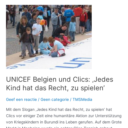
UNICEF
Belgien
und
Clics:
‚Jedes
Kind
hat
das
Recht,
zu
spielen’
UNICEF Belgien und Clics: ‚Jedes
Kind hat das Recht, zu spielen’
Geef een reactie
/
Geen categorie
/
TMSMedia
Mit dem Slogan ‚Jedes Kind hat das Recht, zu spielen’ hat
Clics vor einiger Zeit eine humanitäre Aktion zur Unterstützung
von Kriegskindern in Burundi ins Leben gerufen. Auf dem Grote