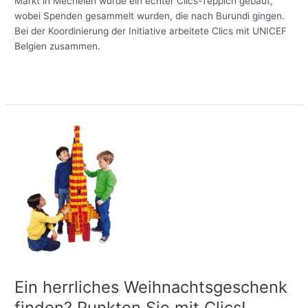
Markt in Mechelen wurde ein echter Clics-Teppich gebaut,
wobei Spenden gesammelt wurden, die nach Burundi gingen.
Bei der Koordinierung der Initiative arbeitete Clics mit UNICEF
Belgien zusammen.
Meer lezen »
Ein
herrliches
Weihnachtsgeschenk
finden?
Punkten
Sie
mit
Clics!
Ein herrliches Weihnachtsgeschenk
finden? Punkten Sie mit Clics!