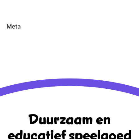
Stick-o
Meta
Aanmelden
Berichten feed
Reacties feed
WordPress.org
Duurzaam en
educatief
speelgoed