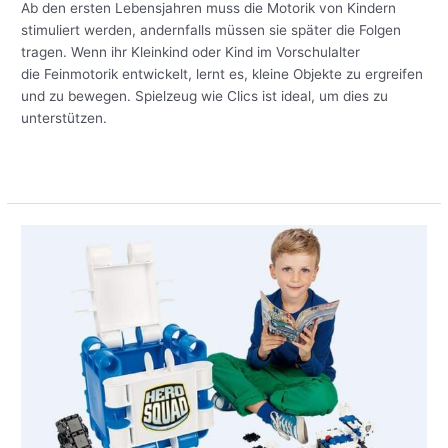
Ihres
Ab den ersten Lebensjahren muss die Motorik von Kindern
Kindes
stimuliert werden, andernfalls müssen sie später die Folgen
tragen. Wenn ihr Kleinkind oder Kind im Vorschulalter
die Feinmotorik entwickelt, lernt es, kleine Objekte zu ergreifen
und zu bewegen. Spielzeug wie Clics ist ideal, um dies zu
unterstützen.
Meer lezen »
Clics
auf
jedem
Weihnachtswunschzettel:
einige
Spitzenreiter