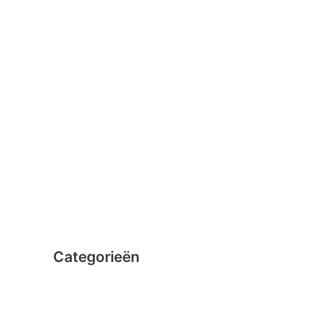
januari 2016
februari 2015
december 2014
november 2014
oktober 2014
september 2014
augustus 2014
juli 2014
juni 2014
Categorieën
Clicformers
Clics