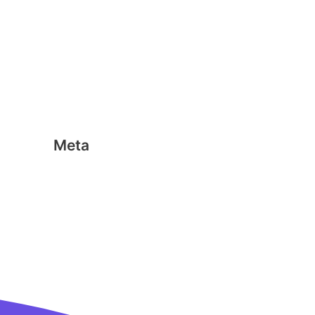
Geen categorie
Magformers
Nano Clics
Stick-o
Meta
Aanmelden
Berichten feed
Reacties feed
WordPress.org