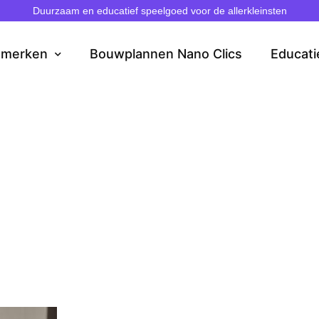
Duurzaam en educatief speelgoed voor de allerkleinsten
dmerken
Bouwplannen Nano Clics
Educati
ed