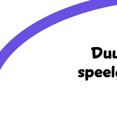
Duu
speel