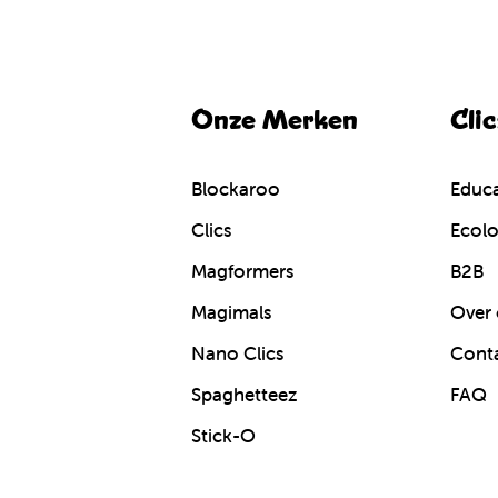
Onze Merken
Cli
Blockaroo
Educa
Clics
Ecolo
Magformers
B2B
Magimals
Over 
Nano Clics
Cont
Spaghetteez
FAQ
Stick-O