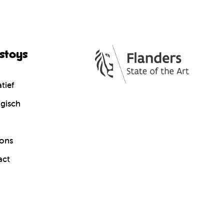
cstoys
tief
gisch
ons
act