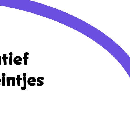
tief
intjes