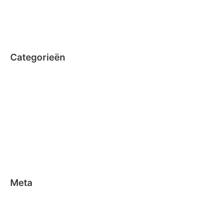
juli 2014
juni 2014
Categorieën
Clicformers
Clics
Geen categorie
Magformers
Nano Clics
Stick-o
Meta
Aanmelden
Berichten feed