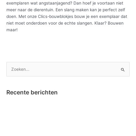
exemplaren wat angstaanjagend? Dan hoef je voortaan niet
meer naar de dierentuin. Een slang maken kan je perfect zelf
doen. Met onze Clics-bouwblokjes bouw je een exemplaar dat
niet moet onderdoen voor de echte slangen. Klaar? Bouwen
maar!
Meer lezen »
Z
o
e
Recente berichten
k
e
Nano Clics – Bekroond tot Speelgoed van het Jaar !
n
Instructievideo Toontje het Paardje
n
Reportage RTBF in onze fabriek omtrent Nano Clics!
a
Stick-O en Bumba….dat klikt! Nieuw – Stick-O Bumba set 4 in 1
a