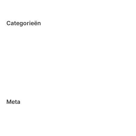
juni 2014
Categorieën
Clicformers
Clics
Geen categorie
Magformers
Nano Clics
Stick-o
Meta
Aanmelden
Berichten feed
Reacties feed