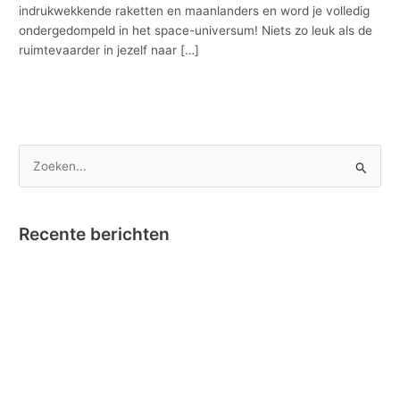
indrukwekkende raketten en maanlanders en word je volledig
ondergedompeld in het space-universum! Niets zo leuk als de
ruimtevaarder in jezelf naar […]
Meer lezen »
Z
o
e
Recente berichten
k
e
Nano Clics – Bekroond tot Speelgoed van het Jaar !
n
Instructievideo Toontje het Paardje
n
Reportage RTBF in onze fabriek omtrent Nano Clics!
a
Stick-O en Bumba….dat klikt! Nieuw – Stick-O Bumba set 4 in 1
a
Clics Toys lanceert Stick-O: aantrekkelijk magnetisch
r