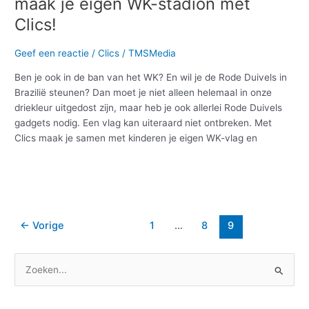
maak je eigen WK-stadion met
Clics!
Geef een reactie
/
Clics
/
TMSMedia
Ben je ook in de ban van het WK? En wil je de Rode Duivels in
Brazilië steunen? Dan moet je niet alleen helemaal in onze
driekleur uitgedost zijn, maar heb je ook allerlei Rode Duivels
gadgets nodig. Een vlag kan uiteraard niet ontbreken. Met
Clics maak je samen met kinderen je eigen WK-vlag en
Meer lezen »
←
Vorige
1
…
8
9
Z
o