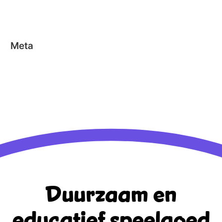
Stick-o
Meta
Aanmelden
Berichten feed
Reacties feed
WordPress.org
Duurzaam en
educatief
speelgoed