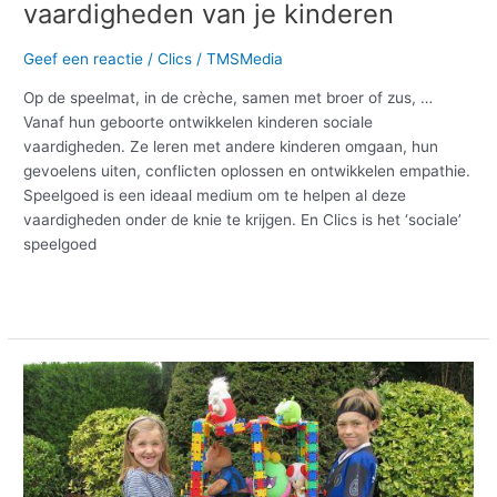
vaardigheden van je kinderen
Geef een reactie
/
Clics
/
TMSMedia
Op de speelmat, in de crèche, samen met broer of zus, …
Vanaf hun geboorte ontwikkelen kinderen sociale
vaardigheden. Ze leren met andere kinderen omgaan, hun
gevoelens uiten, conflicten oplossen en ontwikkelen empathie.
Speelgoed is een ideaal medium om te helpen al deze
vaardigheden onder de knie te krijgen. En Clics is het ‘sociale’
speelgoed
Meer lezen »
Clics
stimuleert
de
motorische
ontwikkeling
van