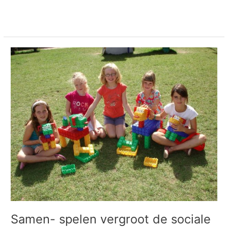
Meer lezen »
Samen-
spelen
vergroot
de
sociale
vaardigheden
van
je
kinderen
Samen- spelen vergroot de sociale