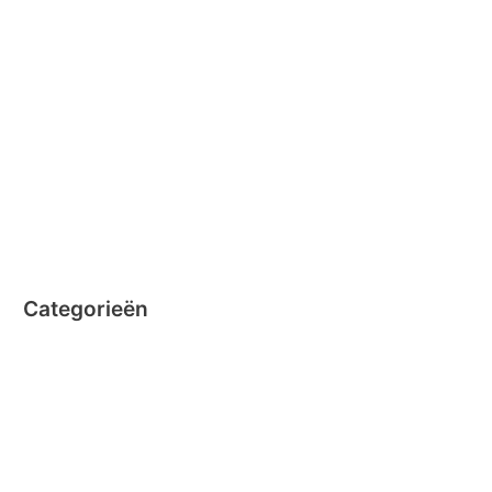
februari 2015
december 2014
november 2014
oktober 2014
september 2014
augustus 2014
juli 2014
juni 2014
Categorieën
Clicformers
Clics
Geen categorie
Magformers
Nano Clics