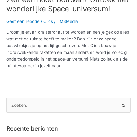
wonderlijke Space-universum!
Geef een reactie
/
Clics
/
TMSMedia
Droom je ervan om astronaut te worden en ben je gek op alles
wat met de ruimte heeft te maken? Dan zijn onze space
bouwblokjes je op het lijf geschreven. Met Clics bouw je
indrukwekkende raketten en maanlanders en word je volledig
ondergedompeld in het space-universum! Niets zo leuk als de
ruimtevaarder in jezelf naar
Meer lezen »
Z
o
e
Recente berichten
k