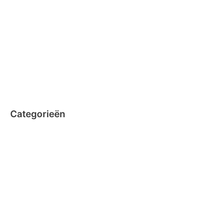
november 2014
oktober 2014
september 2014
augustus 2014
juli 2014
juni 2014
Categorieën
Clicformers
Clics
Geen categorie
Magformers
Nano Clics
Stick-o