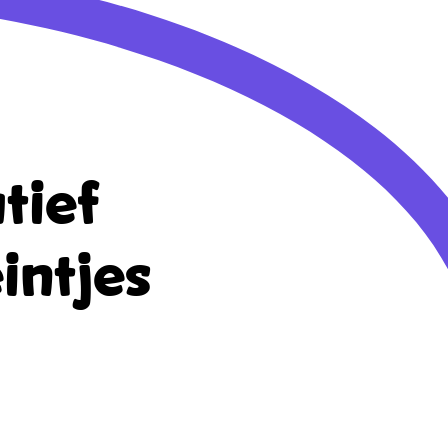
tief
intjes