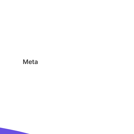
Geen categorie
Magformers
Nano Clics
Stick-o
Meta
Aanmelden
Berichten feed
Reacties feed
WordPress.org