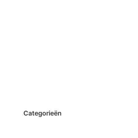
januari 2016
februari 2015
december 2014
november 2014
oktober 2014
september 2014
augustus 2014
juli 2014
juni 2014
Categorieën
Clicformers
Clics