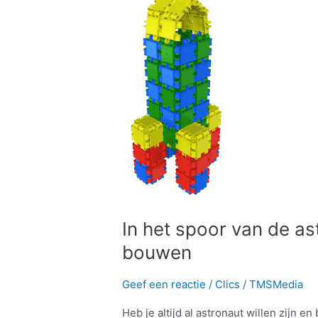
het
spoor
van
de
astronauten:
zelf
een
Clics
raket
bouwen
In het spoor van de as
bouwen
Geef een reactie
/
Clics
/
TMSMedia
Heb je altijd al astronaut willen zijn e