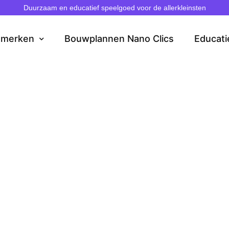
Duurzaam en educatief speelgoed voor de allerkleinsten
dmerken
Bouwplannen Nano Clics
Educati
s