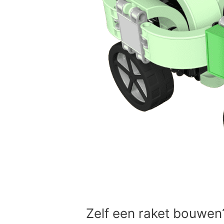
wonderlijke
Space-
universum!
Zelf een raket bouwen