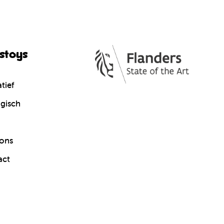
cstoys
tief
gisch
ons
act