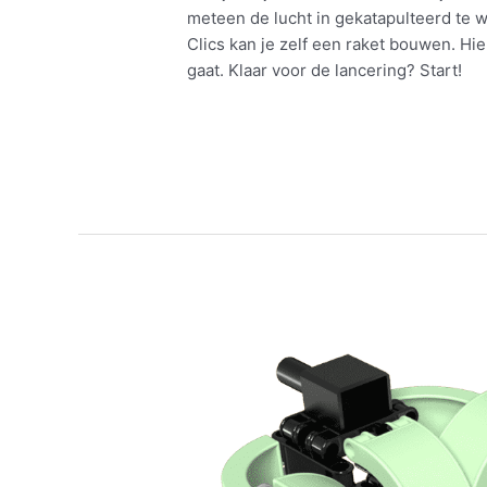
meteen de lucht in gekatapulteerd te
Clics kan je zelf een raket bouwen. Hi
gaat. Klaar voor de lancering? Start!
Meer lezen »
Zelf
een
raket
bouwen?
Ontdek
het