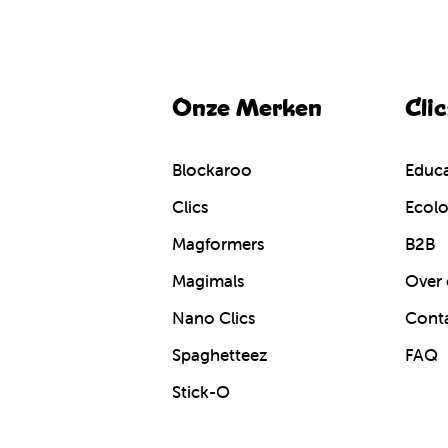
Onze Merken
Cli
Blockaroo
Educa
Clics
Ecolo
Magformers
B2B
Magimals
Over 
Nano Clics
Cont
Spaghetteez
FAQ
Stick-O