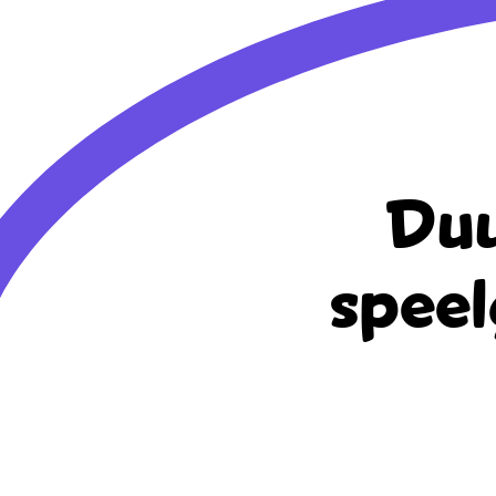
Duu
speel