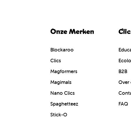
Onze Merken
Cli
Blockaroo
Educa
Clics
Ecolo
Magformers
B2B
Magimals
Over 
Nano Clics
Cont
Spaghetteez
FAQ
Stick-O