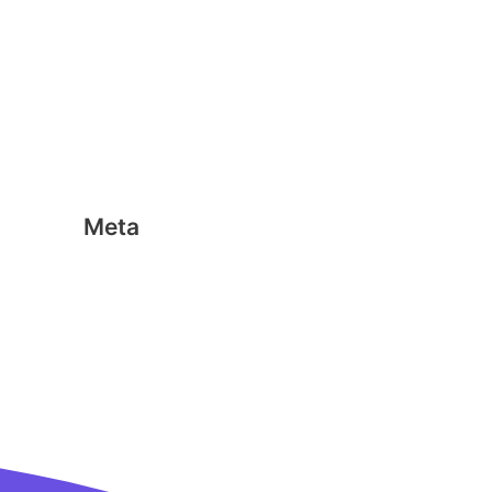
Geen categorie
Magformers
Nano Clics
Stick-o
Meta
Aanmelden
Berichten feed
Reacties feed
WordPress.org