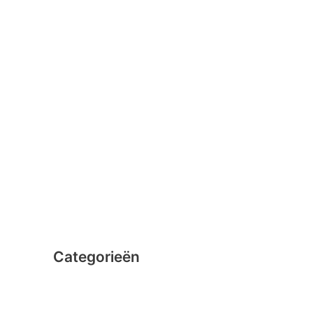
januari 2016
februari 2015
december 2014
november 2014
oktober 2014
september 2014
augustus 2014
juli 2014
juni 2014
Categorieën
Clicformers
Clics