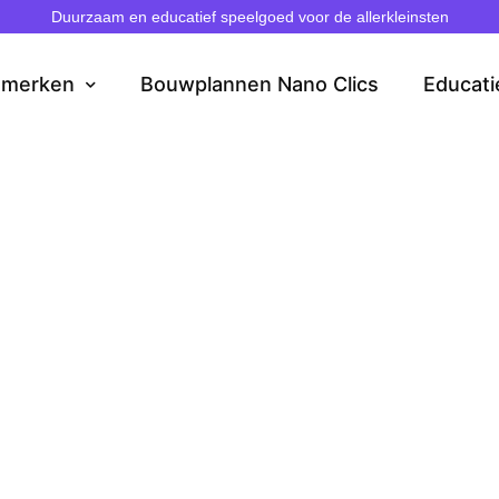
Duurzaam en educatief speelgoed voor de allerkleinsten
dmerken
Bouwplannen Nano Clics
Educati
au kopen