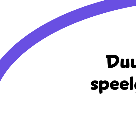
Duu
speel