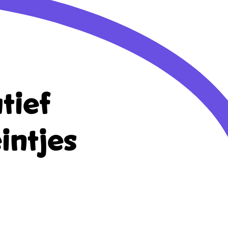
tief
intjes