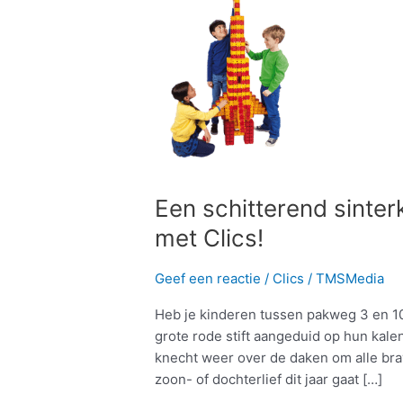
schitterend
sinterklaascadeau
vinden?
Scoor
met
Clics!
Een schitterend sinte
met Clics!
Geef een reactie
/
Clics
/
TMSMedia
Heb je kinderen tussen pakweg 3 en 10
grote rode stift aangeduid op hun kal
knecht weer over de daken om alle brav
zoon- of dochterlief dit jaar gaat […]