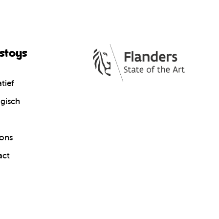
cstoys
tief
gisch
ons
act