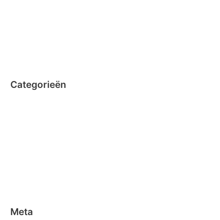
september 2014
augustus 2014
juli 2014
juni 2014
Categorieën
Clicformers
Clics
Geen categorie
Magformers
Nano Clics
Stick-o
Meta