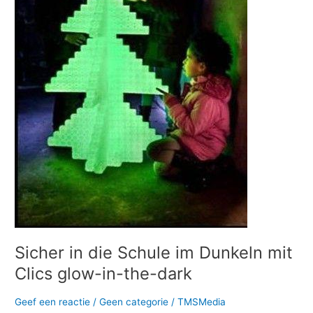
mit
Clics
glow-
in-
the-
dark
Sicher in die Schule im Dunkeln mit
Clics glow-in-the-dark
Geef een reactie
/
Geen categorie
/
TMSMedia