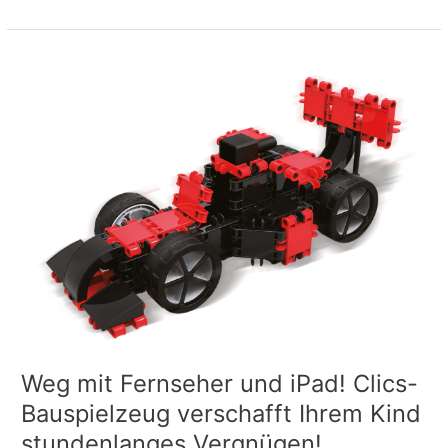
Weg
mit
Fernseher
und
iPad!
Clics-
Bauspielzeug
verschafft
Ihrem
Kind
stundenlanges
Vergnügen!
Weg mit Fernseher und iPad! Clics-
Bauspielzeug verschafft Ihrem Kind
stundenlanges Vergnügen!