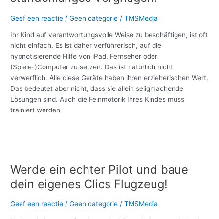
Geef een reactie
/
Geen categorie
/
TMSMedia
Ihr Kind auf verantwortungsvolle Weise zu beschäftigen, ist oft
nicht einfach. Es ist daher verführerisch, auf die
hypnotisierende Hilfe von iPad, Fernseher oder
(Spiele-)Computer zu setzen. Das ist natürlich nicht
verwerflich. Alle diese Geräte haben ihren erzieherischen Wert.
Das bedeutet aber nicht, dass sie allein seligmachende
Lösungen sind. Auch die Feinmotorik Ihres Kindes muss
trainiert werden
Meer lezen »
Werde ein echter Pilot und baue
Werde
ein
dein eigenes Clics Flugzeug!
echter
Pilot
Geef een reactie
/
Geen categorie
/
TMSMedia
und