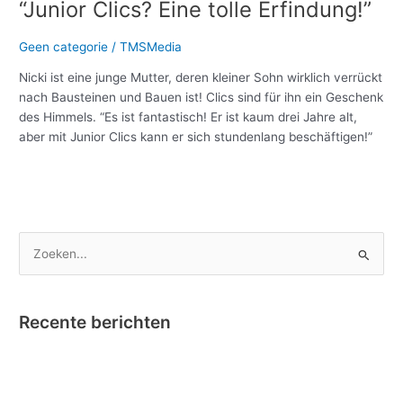
“Junior Clics? Eine tolle Erfindung!”
Geen categorie
/
TMSMedia
Nicki ist eine junge Mutter, deren kleiner Sohn wirklich verrückt
nach Bausteinen und Bauen ist! Clics sind für ihn ein Geschenk
des Himmels. “Es ist fantastisch! Er ist kaum drei Jahre alt,
aber mit Junior Clics kann er sich stundenlang beschäftigen!”
Meer lezen »
Z
o
e
Recente berichten
k
e
Nano Clics – Bekroond tot Speelgoed van het Jaar !
n
Instructievideo Toontje het Paardje
n