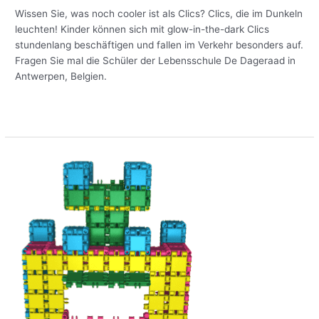
Wissen Sie, was noch cooler ist als Clics? Clics, die im Dunkeln
leuchten! Kinder können sich mit glow-in-the-dark Clics
stundenlang beschäftigen und fallen im Verkehr besonders auf.
Fragen Sie mal die Schüler der Lebensschule De Dageraad in
Antwerpen, Belgien.
Meer lezen »
Baue
dein
eigenes
Glitter-
Schloss
und
werde
zur
Prinzessin!