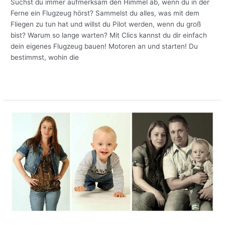
baue
Suchst du immer aufmerksam den Himmel ab, wenn du in der
dein
Ferne ein Flugzeug hörst? Sammelst du alles, was mit dem
eigenes
Fliegen zu tun hat und willst du Pilot werden, wenn du groß
Clics
bist? Warum so lange warten? Mit Clics kannst du dir einfach
Flugzeug!
dein eigenes Flugzeug bauen! Motoren an und starten! Du
bestimmst, wohin die
Meer lezen »
“Junior
Clics?
Eine
tolle
Erfindung!”