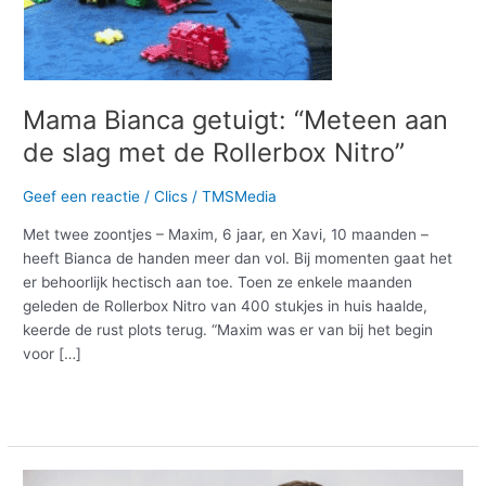
slag
met
de
Rollerbox
Nitro”
Mama Bianca getuigt: “Meteen aan
de slag met de Rollerbox Nitro”
Geef een reactie
/
Clics
/
TMSMedia
Met twee zoontjes – Maxim, 6 jaar, en Xavi, 10 maanden –
heeft Bianca de handen meer dan vol. Bij momenten gaat het
er behoorlijk hectisch aan toe. Toen ze enkele maanden
geleden de Rollerbox Nitro van 400 stukjes in huis haalde,
keerde de rust plots terug. “Maxim was er van bij het begin
voor […]
Meer lezen »
Anouk: