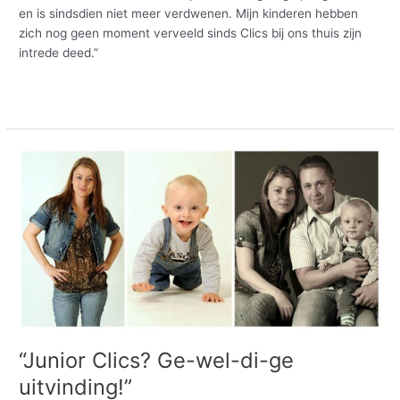
en is sindsdien niet meer verdwenen. Mijn kinderen hebben
zich nog geen moment verveeld sinds Clics bij ons thuis zijn
intrede deed.”
Meer lezen »
“Junior
Clics?
Ge-
wel-
di-
ge
uitvinding!”
“Junior Clics? Ge-wel-di-ge
uitvinding!”