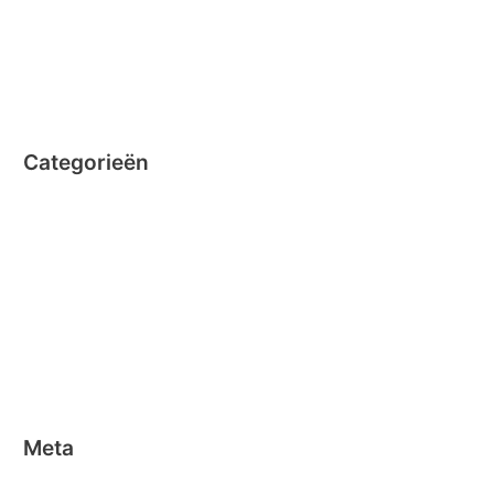
augustus 2014
juli 2014
juni 2014
Categorieën
Clicformers
Clics
Geen categorie
Magformers
Nano Clics
Stick-o
Meta
Aanmelden