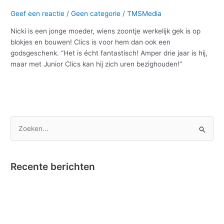
Geef een reactie
/
Geen categorie
/
TMSMedia
Nicki is een jonge moeder, wiens zoontje werkelijk gek is op
blokjes en bouwen! Clics is voor hem dan ook een
godsgeschenk. “Het is écht fantastisch! Amper drie jaar is hij,
maar met Junior Clics kan hij zich uren bezighouden!”
Meer lezen »
Z
o
e
Recente berichten
k
e
Nano Clics – Bekroond tot Speelgoed van het Jaar !
n
Instructievideo Toontje het Paardje
n
Reportage RTBF in onze fabriek omtrent Nano Clics!