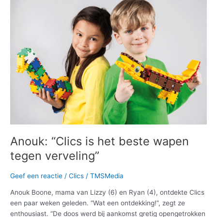
“Clics
is
het
beste
wapen
tegen
verveling”
Anouk: “Clics is het beste wapen
tegen verveling”
Geef een reactie
/
Clics
/
TMSMedia
Anouk Boone, mama van Lizzy (6) en Ryan (4), ontdekte Clics
een paar weken geleden. “Wat een ontdekking!”, zegt ze
enthousiast. “De doos werd bij aankomst gretig opengetrokken