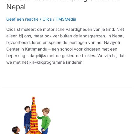
Nepal
Geef een reactie
/
Clics
/
TMSMedia
Clics stimuleert de motorische vaardigheden van je kind. Niet
alleen bij ons, maar ook ver buiten de landsgrenzen. In Nepal,
bijvoorbeeld, leren en spelen de leerlingen van het Navjyoti
Center in Kathmandu – een school voor kinderen met een
beperking – dagelijks met de gekleurde blokjes. We zijn blij dat
we met het klik-klikprogramma kinderen
Meer lezen »
Een
schitterend
sinterklaascadeau
vinden?
Scoor
met