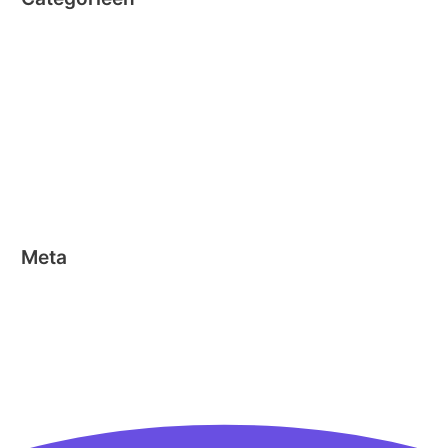
Clicformers
Clics
Geen categorie
Magformers
Nano Clics
Stick-o
Meta
Aanmelden
Berichten feed
Reacties feed
WordPress.org