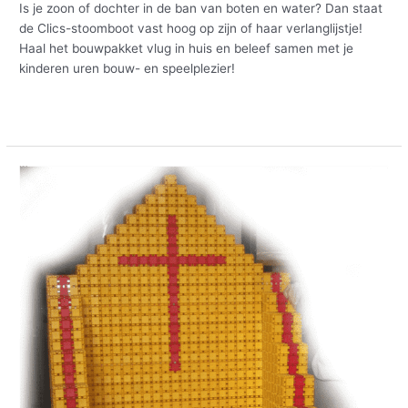
Is je zoon of dochter in de ban van boten en water? Dan staat
de Clics-stoomboot vast hoog op zijn of haar verlanglijstje!
Haal het bouwpakket vlug in huis en beleef samen met je
kinderen uren bouw- en speelplezier!
Meer lezen »
Sinterklaas
op
bezoek
bij
Clics!