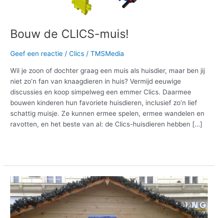
Bouw de CLICS-muis!
Geef een reactie
/
Clics
/
TMSMedia
Wil je zoon of dochter graag een muis als huisdier, maar ben jij
niet zo’n fan van knaagdieren in huis? Vermijd eeuwige
discussies en koop simpelweg een emmer Clics. Daarmee
bouwen kinderen hun favoriete huisdieren, inclusief zo’n lief
schattig muisje. Ze kunnen ermee spelen, ermee wandelen en
ravotten, en het beste van al: de Clics-huisdieren hebben […]
Meer lezen »
Een
kerstboom
maken
met