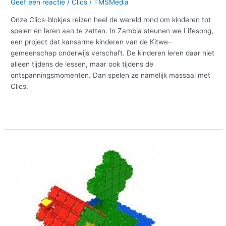
Geef een reactie
/
Clics
/
TMSMedia
Onze Clics-blokjes reizen heel de wereld rond om kinderen tot
spelen én leren aan te zetten. In Zambia steunen we Lifesong,
een project dat kansarme kinderen van de Kitwe-
gemeenschap onderwijs verschaft. De kinderen leren daar niet
alleen tijdens de lessen, maar ook tijdens de
ontspanningsmomenten. Dan spelen ze namelijk massaal met
Clics.
Meer lezen »
Bouw
het
Clics-
huis
mét
bijhorende
boom