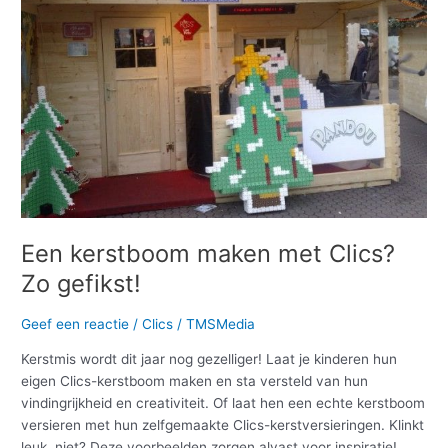
Clics?
Zo
gefikst!
Een kerstboom maken met Clics?
Zo gefikst!
Geef een reactie
/
Clics
/
TMSMedia
Kerstmis wordt dit jaar nog gezelliger! Laat je kinderen hun
eigen Clics-kerstboom maken en sta versteld van hun
vindingrijkheid en creativiteit. Of laat hen een echte kerstboom
versieren met hun zelfgemaakte Clics-kerstversieringen. Klinkt
leuk, niet? Deze voorbeelden zorgen alvast voor inspiratie!