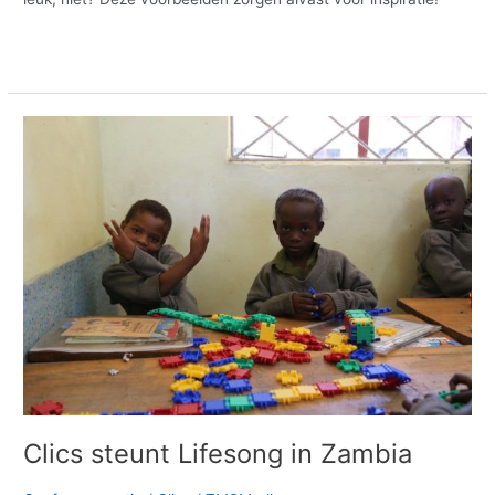
Meer lezen »
Clics
steunt
Lifesong
in
Zambia
Clics steunt Lifesong in Zambia