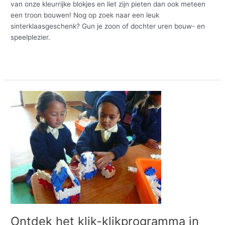
van onze kleurrijke blokjes en liet zijn pieten dan ook meteen
een troon bouwen! Nog op zoek naar een leuk
sinterklaasgeschenk? Gun je zoon of dochter uren bouw- en
speelplezier.
Meer lezen »
Ontdek
het
klik-
klikprogramma
in
Nepal
Ontdek het klik-klikprogramma in