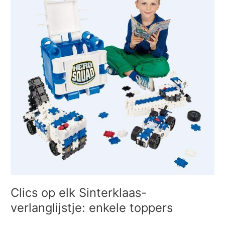
elk
Sinterklaas-
verlanglijstje:
enkele
toppers
Clics op elk Sinterklaas-
verlanglijstje: enkele toppers