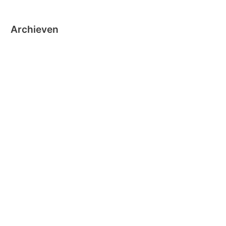
Archieven
oktober 2024
september 2024
november 2020
oktober 2019
oktober 2018
juni 2018
mei 2018
maart 2018
december 2016
november 2016
oktober 2016
september 2016