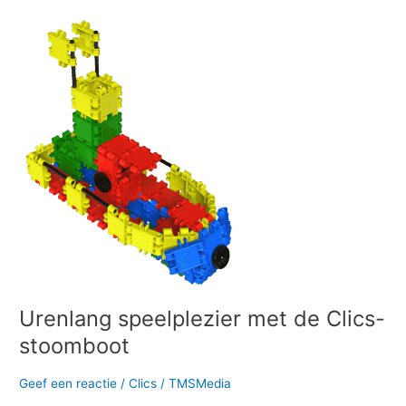
Urenlang
speelplezier
met
de
Clics-
stoomboot
Urenlang speelplezier met de Clics-
stoomboot
Geef een reactie
/
Clics
/
TMSMedia