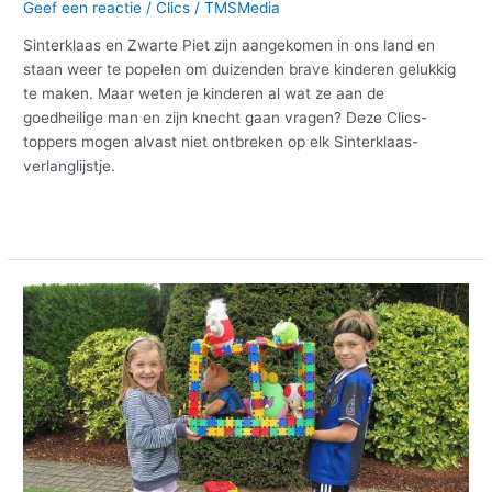
Geef een reactie
/
Clics
/
TMSMedia
Sinterklaas en Zwarte Piet zijn aangekomen in ons land en
staan weer te popelen om duizenden brave kinderen gelukkig
te maken. Maar weten je kinderen al wat ze aan de
goedheilige man en zijn knecht gaan vragen? Deze Clics-
toppers mogen alvast niet ontbreken op elk Sinterklaas-
verlanglijstje.
Meer lezen »
Met
Clics
stimuleer
je
de
fijne
motoriek
van
je